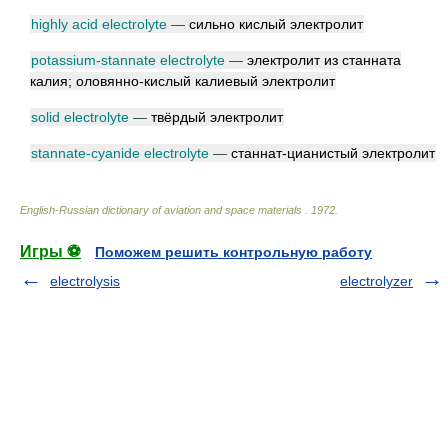
highly acid electrolyte
—
сильно кислый электролит
potassium-stannate electrolyte
—
электролит из станната
калия; оловянно-кислый калиевый электролит
solid electrolyte
—
твёрдый электролит
stannate-cyanide electrolyte
—
станнат-цианистый электролит
English-Russian dictionary of aviation and space materials
.
1972
.
Игры ⚽
Поможем решить контрольную работу
electrolysis
electrolyzer