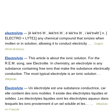
electrolyte
— [ē lek′trō līt΄, ilek′trō līt΄; ē lek′trə līt΄, i lek′trəlīt΄] n. [
ELECTRO + LYTE1] any chemical compound that ionizes when
molten or in solution, allowing it to conduct electricity …
English
World dictionary
Electrolyte
— This article is about the ionic solution. For the
R.E.M. song, see Electrolite. In chemistry, an electrolyte is any
substance containing free ions that make the substance electrically
conductive. The most typical electrolyte is an ionic solution …
Wikipedia
Électrolyte
— Un électrolyte est une substance conductrice, car
elle contient des ions mobiles. Il existe des électrolytes liquides et
solides. Les électrolytes liquides sont les électrolytes aqueux dans
lesquels les ions proviennent d un sel soluble et les… …
Wikipédia
en Français