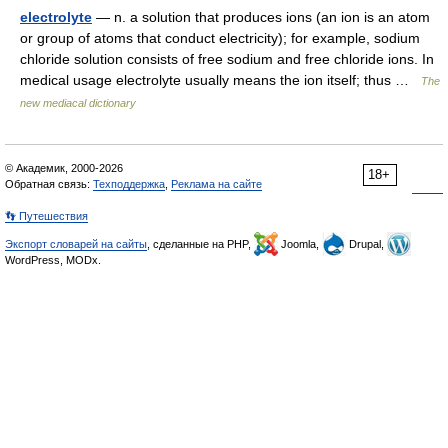
electrolyte
— n. a solution that produces ions (an ion is an atom
or group of atoms that conduct electricity); for example, sodium
chloride solution consists of free sodium and free chloride ions. In
medical usage electrolyte usually means the ion itself; thus …
The
new mediacal dictionary
© Академик, 2000-2026
18+
Обратная связь:
Техподдержка
,
Реклама на сайте
👣 Путешествия
Экспорт словарей на сайты
, сделанные на PHP,
Joomla,
Drupal,
WordPress, MODx.