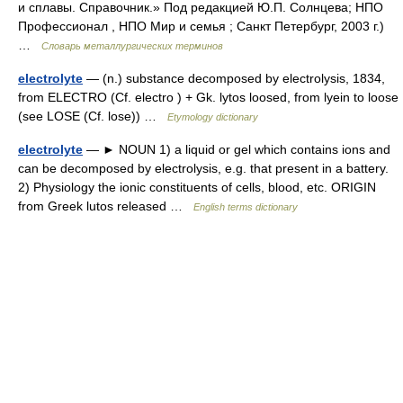
и сплавы. Справочник.» Под редакцией Ю.П. Солнцева; НПО
Профессионал , НПО Мир и семья ; Санкт Петербург, 2003 г.)
…
Словарь металлургических терминов
electrolyte
— (n.) substance decomposed by electrolysis, 1834,
from ELECTRO (Cf. electro ) + Gk. lytos loosed, from lyein to loose
(see LOSE (Cf. lose)) …
Etymology dictionary
electrolyte
— ► NOUN 1) a liquid or gel which contains ions and
can be decomposed by electrolysis, e.g. that present in a battery.
2) Physiology the ionic constituents of cells, blood, etc. ORIGIN
from Greek lutos released …
English terms dictionary