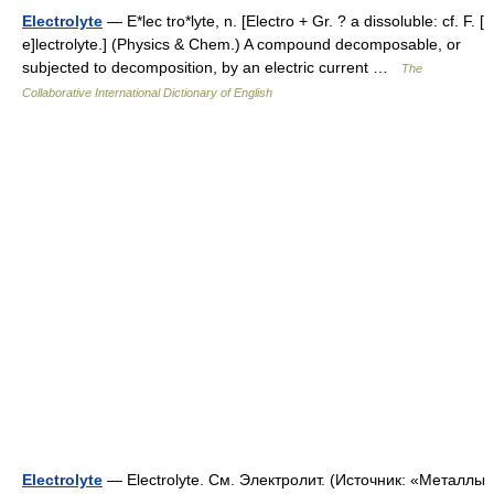
Electrolyte
— E*lec tro*lyte, n. [Electro + Gr. ? a dissoluble: cf. F. [
e]lectrolyte.] (Physics & Chem.) A compound decomposable, or
subjected to decomposition, by an electric current …
The
Collaborative International Dictionary of English
Electrolyte
— Electrolyte. См. Электролит. (Источник: «Металлы