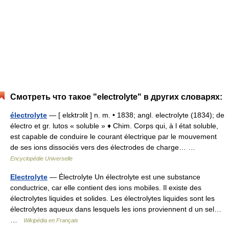
Смотреть что такое "electrolyte" в других словарях:
électrolyte
— [ elɛktrɔlit ] n. m. • 1838; angl. electrolyte (1834); de
électro et gr. lutos « soluble » ♦ Chim. Corps qui, à l état soluble,
est capable de conduire le courant électrique par le mouvement
de ses ions dissociés vers des électrodes de charge… …
Encyclopédie Universelle
Electrolyte
— Électrolyte Un électrolyte est une substance
conductrice, car elle contient des ions mobiles. Il existe des
électrolytes liquides et solides. Les électrolytes liquides sont les
électrolytes aqueux dans lesquels les ions proviennent d un sel…
…
Wikipédia en Français